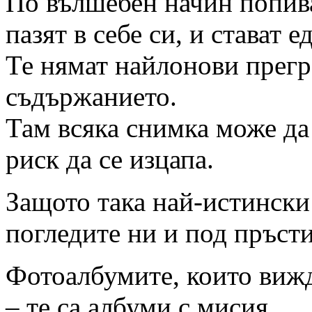
По вълшебен начин попива
пазят в себе си, и стават 
Те нямат найлонови прегр
съдържанието.
Там всяка снимка може да 
риск да се изцапа.
Защото така най-истински
погледите ни и под пръсти
Фотоалбумите, които вижд
– те са албуми с мисия.