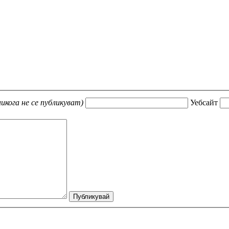
никога не се публикуват)
Уебсайт