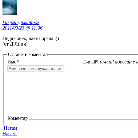
Гоерги Димитров
2011/03/23 @ 11:06
Педя човек, лакът брада :))
(от Д.Линч)
Оставете коментар
Име*
E-mail*
(e-mail адресите 
Коментар
Натам
Насам