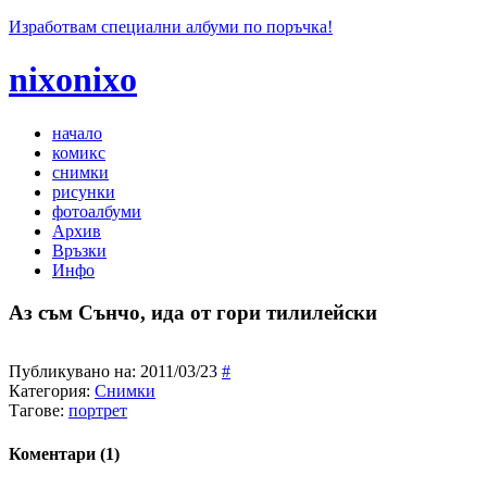
Изработвам специални албуми по поръчка!
nixonixo
начало
комикс
снимки
рисунки
фотоалбуми
Архив
Връзки
Инфо
Аз съм Сънчо, ида от гори тилилейски
Публикувано на:
2011/03/23
#
Категория:
Снимки
Тагове:
портрет
Коментари (1)